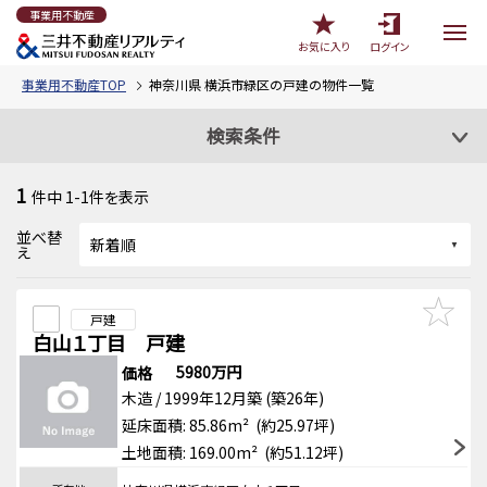
事業用不動産
お気に入り
ログイン
事業用不動産TOP
神奈川県 横浜市緑区の戸建の物件一覧
検索条件
1
件中
1-1
件を表示
並べ替
え
戸建
白山１丁目 戸建
5980万円
価格
木造 / 1999年12月築 (築26年)
延床面積: 85.86m² (約25.97坪)
土地面積: 169.00m² (約51.12坪)