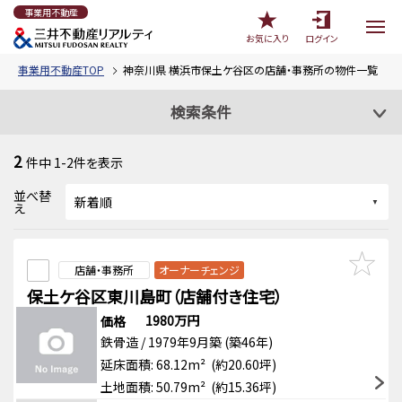
事業用不動産
お気に入り
ログイン
事業用不動産TOP
神奈川県 横浜市保土ケ谷区の店舗・事務所の物件一覧
検索条件
2
件中
1-2
件を表示
並べ替
え
店舗・事務所
オーナーチェンジ
保土ケ谷区東川島町（店舗付き住宅）
1980万円
価格
鉄骨造 / 1979年9月築 (築46年)
延床面積: 68.12m² (約20.60坪)
土地面積: 50.79m² (約15.36坪)