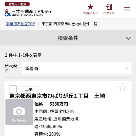
事業用不動産
お気に入り
ログイン
事業用不動産TOP
東京都 西東京市の土地の物件一覧
検索条件
1
件中
1-1
件を表示
並べ替
え
土地
東京都西東京市ひばりが丘１丁目 土地
6380万円
価格
南西側
：幅員 約4.2m
用途地域:
近隣商業地域
建ぺい率: 80%
容積率: 200%