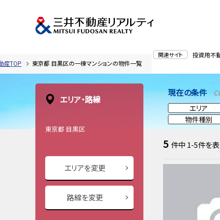
関連サイト
投資用不
動産TOP
東京都 目黒区の一棟マンションの物件一覧
現在の条件
C
エリア・路線
エリア
物件種別
東京都 目黒区
5
件中
1-5
件を表
エリアを変更
路線を変更