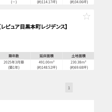
(－)
(約114.17坪)
(約34.06坪)
【レピュア目黒本町レジデンス】
築年数
延床面積
土地面積
2025年3月築
491.00m²
230.38m²
(築1年)
(約148.52坪)
(約69.68坪)
1