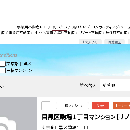
事業用不動産TOP
買いたい
売りたい
コンサルティング・メニ
動産
事業用不動産
オフィス賃貸
海外不動産
リゾート不動産
居住用不動産
お気に入り
閲覧履歴
onditions
東京都 目黒区
一棟マンション
並べ替え
示
一棟マンション
New
オーナー
目黒区駒場１丁目マンション【リブ
東京都目黒区駒場１丁目