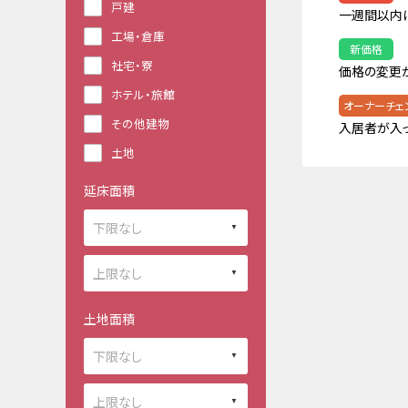
戸建
一週間以内
工場・倉庫
新価格
社宅・寮
価格の変更
ホテル・旅館
オーナーチェ
その他建物
入居者が入
土地
延床面積
土地面積