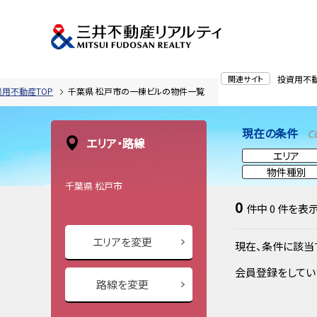
関連サイト
投資用不
業用不動産TOP
千葉県 松戸市の一棟ビルの物件一覧
現在の条件
C
エリア・路線
エリア
物件種別
千葉県 松戸市
0
件中
0
件を表
エリアを変更
現在、条件に該当
会員登録をしてい
路線を変更