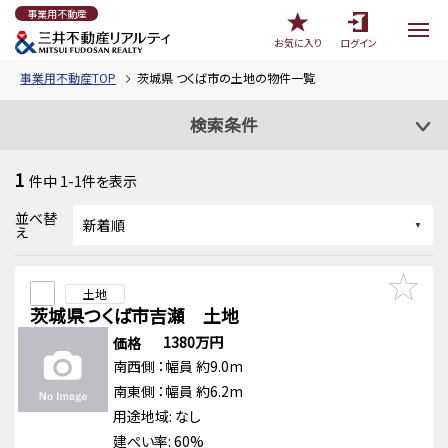
事業用不動産
お気に入り
ログイン
事業用不動産TOP
茨城県 つくば市の土地の物件一覧
検索条件
1
件中
1-1
件を表示
並べ替
え
土地
茨城県つくば市吉瀬 土地
1380万円
価格
南西側
：幅員 約9.0m
南東側
：幅員 約6.2m
用途地域:
なし
建ぺい率: 60%