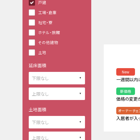
戸建
工場・倉庫
社宅・寮
ホテル・旅館
その他建物
土地
延床面積
New
一週間以内
新価格
価格の変更
土地面積
オーナーチェ
入居者が入