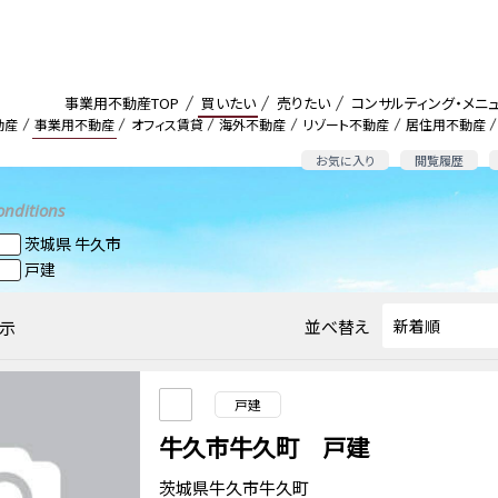
事業用不動産TOP
買いたい
売りたい
コンサルティング・メニ
動産
事業用不動産
オフィス賃貸
海外不動産
リゾート不動産
居住用不動産
お気に入り
閲覧履歴
onditions
茨城県 牛久市
戸建
並べ替え
示
戸建
牛久市牛久町 戸建
茨城県牛久市牛久町