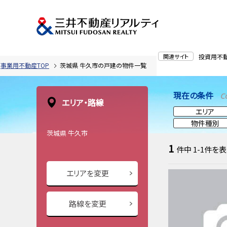
関連サイト
投資用不
事業用不動産TOP
茨城県 牛久市の戸建の物件一覧
現在の条件
C
エリア・路線
エリア
物件種別
茨城県 牛久市
1
件中
1-1
件を表
エリアを変更
路線を変更