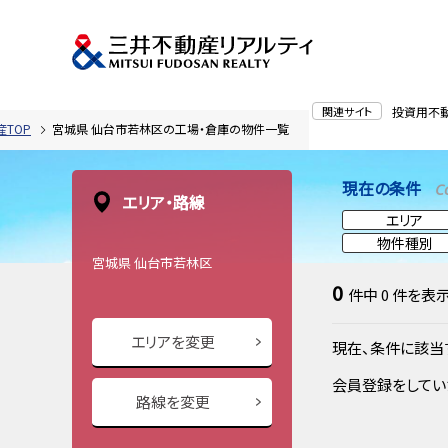
関連サイト
投資用不
TOP
宮城県 仙台市若林区の工場・倉庫の物件一覧
現在の条件
C
エリア・路線
エリア
物件種別
宮城県 仙台市若林区
0
件中
0
件を表
エリアを変更
現在、条件に該当
会員登録をしてい
路線を変更