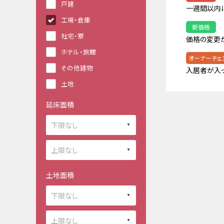
戸建
一週間以内
工場・倉庫
新価格
社宅・寮
価格の変更
ホテル・旅館
オーナーチェ
その他建物
入居者が入
土地
延床面積
土地面積