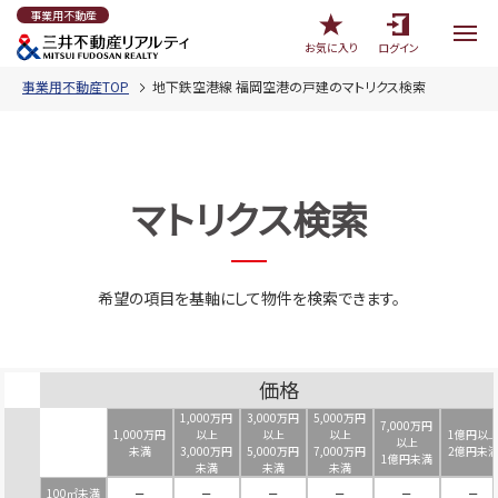
事業用不動産
お気に入り
ログイン
事業用不動産TOP
地下鉄空港線 福岡空港の戸建のマトリクス検索
マトリクス検索
希望の項目を基軸にして物件を検索できます。
価格
1,000万円
3,000万円
5,000万円
7,000万円
1,000万円
以上
以上
以上
1億円以
以上
未満
3,000万円
5,000万円
7,000万円
2億円未
1億円未満
未満
未満
未満
100㎡未満
－
－
－
－
－
－