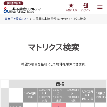
事業用不動産
お気に入り
ログイン
事業用不動産TOP
山陽電鉄本線 西代の戸建のマトリクス検索
マトリクス検索
希望の項目を基軸にして物件を検索できます。
価格
1,000万円
3,000万円
5,000万円
7,000万円
1,000万円
以上
以上
以上
1億円以
以上
未満
3,000万円
5,000万円
7,000万円
2億円未
1億円未満
未満
未満
未満