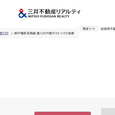
関連サイト
投資用不
産TOP
神戸電鉄有馬線 湊川の戸建のマトリクス検索