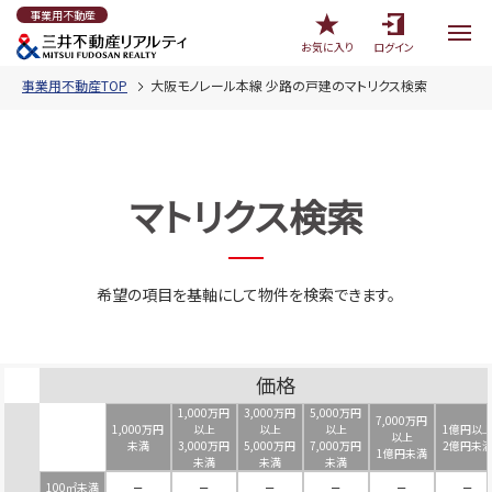
事業用不動産
お気に入り
ログイン
事業用不動産TOP
大阪モノレール本線 少路の戸建のマトリクス検索
マトリクス検索
希望の項目を基軸にして物件を検索できます。
価格
1,000万円
3,000万円
5,000万円
7,000万円
1,000万円
以上
以上
以上
1億円以
以上
未満
3,000万円
5,000万円
7,000万円
2億円未
1億円未満
未満
未満
未満
100㎡未満
－
－
－
－
－
－