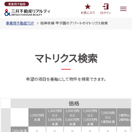
事業用不動産
お気に入り
ログイン
事業用不動産TOP
阪神本線 甲子園のアパートのマトリクス検索
マトリクス検索
希望の項目を基軸にして物件を検索できます。
価格
1,000万円
3,000万円
5,000万円
7,000万円
1,000万円
以上
以上
以上
1億円以
以上
未満
3,000万円
5,000万円
7,000万円
2億円未
1億円未満
未満
未満
未満
100㎡未満
－
－
－
－
－
－