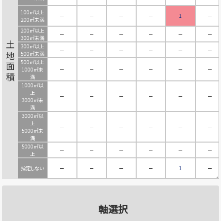
100㎡以上
－
－
－
－
1
－
200㎡未満
200㎡以上
－
－
－
－
－
－
300㎡未満
土地面積
300㎡以上
－
－
－
－
－
－
500㎡未満
500㎡以上
－
－
－
－
－
－
1000㎡未
満
1000㎡以
上
－
－
－
－
－
－
3000㎡未
満
3000㎡以
上
－
－
－
－
－
－
5000㎡未
満
5000㎡以
－
－
－
－
－
－
上
指定しない
－
－
－
－
1
－
軸選択