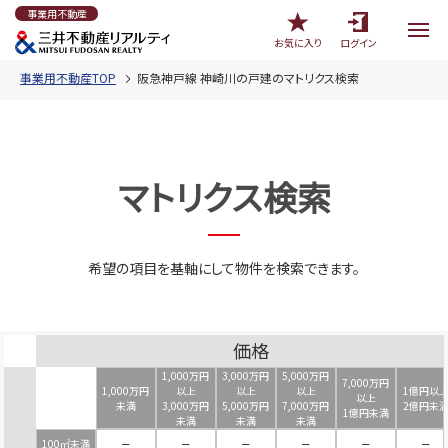
事業用不動産
お気に入り
ログイン
事業用不動産TOP
阪急神戸線 神崎川の戸建のマトリクス検索
マトリクス検索
希望の項目を基軸にして物件を検索できます。
価格
1,000万円
3,000万円
5,000万円
7,000万円
1,000万円
以上
以上
以上
1億円以
以上
未満
3,000万円
5,000万円
7,000万円
2億円未
1億円未満
未満
未満
未満
100㎡未満
－
－
－
－
－
－