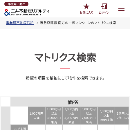
事業用不動産
お気に入り
ログイン
事業用不動産TOP
阪急京都線 南方の一棟マンションのマトリクス検索
マトリクス検索
希望の項目を基軸にして物件を検索できます。
価格
1,000万円
3,000万円
5,000万円
7,000万円
1,000万円
以上
以上
以上
1億円以
以上
未満
3,000万円
5,000万円
7,000万円
2億円未
1億円未満
未満
未満
未満
100㎡未満
－
－
－
－
－
－