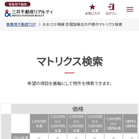
事業用不動産
お気に入り
ログイン
事業用不動産TOP
おおさか東線 衣摺加美北の戸建のマトリクス検索
マトリクス検索
希望の項目を基軸にして物件を検索できます。
価格
1,000万円
3,000万円
5,000万円
7,000万円
1,000万円
以上
以上
以上
1億円以
以上
未満
3,000万円
5,000万円
7,000万円
2億円未
1億円未満
未満
未満
未満
100㎡未満
－
－
－
－
－
－