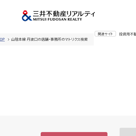
関連サイト
投資用不
OP
山陰本線 丹波口の店舗・事務所のマトリクス検索