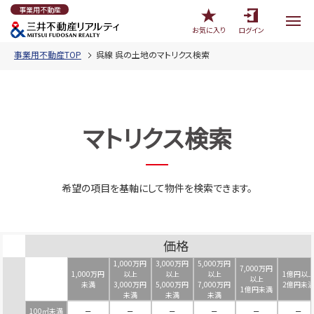
事業用不動産
お気に入り
ログイン
事業用不動産TOP
呉線 呉の土地のマトリクス検索
マトリクス検索
希望の項目を基軸にして物件を検索できます。
価格
1,000万円
3,000万円
5,000万円
7,000万円
1,000万円
以上
以上
以上
1億円以
以上
未満
3,000万円
5,000万円
7,000万円
2億円未
1億円未満
未満
未満
未満
100㎡未満
－
－
－
－
－
－