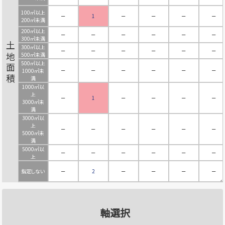
100㎡以上
－
1
－
－
－
－
200㎡未満
200㎡以上
－
－
－
－
－
－
300㎡未満
土地面積
300㎡以上
－
－
－
－
－
－
500㎡未満
500㎡以上
－
－
－
－
－
－
1000㎡未
満
1000㎡以
上
－
1
－
－
－
－
3000㎡未
満
3000㎡以
上
－
－
－
－
－
－
5000㎡未
満
5000㎡以
－
－
－
－
－
－
上
指定しない
－
2
－
－
－
－
軸選択