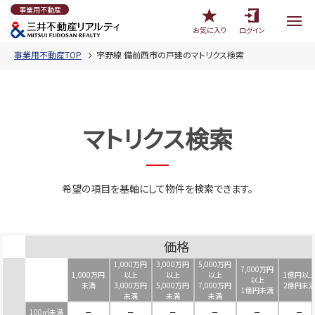
事業用不動産
お気に入り
ログイン
事業用不動産TOP
宇野線 備前西市の戸建のマトリクス検索
マトリクス検索
希望の項目を基軸にして物件を検索できます。
価格
1,000万円
3,000万円
5,000万円
7,000万円
1,000万円
以上
以上
以上
1億円以
以上
未満
3,000万円
5,000万円
7,000万円
2億円未
1億円未満
未満
未満
未満
100㎡未満
－
－
－
－
－
－