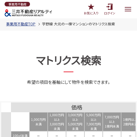
事業用不動産
お気に入り
ログイン
事業用不動産TOP
宇野線 大元の一棟マンションのマトリクス検索
マトリクス検索
希望の項目を基軸にして物件を検索できます。
価格
1,000万円
3,000万円
5,000万円
7,000万円
1,000万円
以上
以上
以上
1億円以
以上
未満
3,000万円
5,000万円
7,000万円
2億円未
1億円未満
未満
未満
未満
100㎡未満
－
－
－
－
－
－