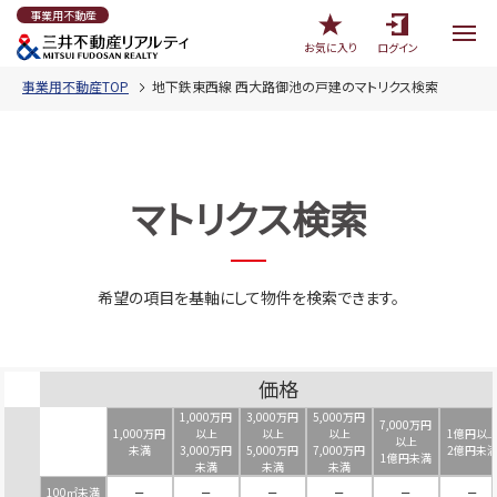
事業用不動産
お気に入り
ログイン
事業用不動産TOP
地下鉄東西線 西大路御池の戸建のマトリクス検索
マトリクス検索
希望の項目を基軸にして物件を検索できます。
価格
1,000万円
3,000万円
5,000万円
7,000万円
1,000万円
以上
以上
以上
1億円以
以上
未満
3,000万円
5,000万円
7,000万円
2億円未
1億円未満
未満
未満
未満
100㎡未満
－
－
－
－
－
－