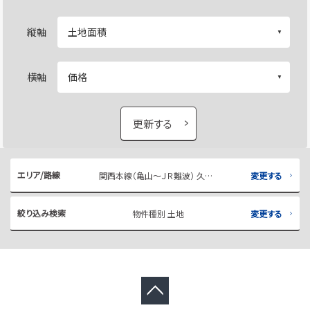
縦軸
横軸
更新する
エリア/路線
関西本線（亀山～ＪＲ難波） 久宝寺
変更する
絞り込み検索
物件種別 土地
変更する