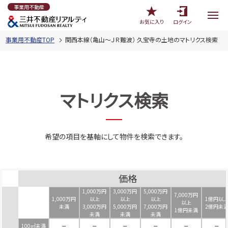
事業用不動産
お気に入り
ログイン
事業用不動産TOP
関西本線（亀山～ＪＲ難波） 久宝寺の土地のマトリクス検索
マトリクス検索
希望の項目を基軸にして物件を検索できます。
価格
1,000万円
3,000万円
5,000万円
7,000万円
1,000万円
以上
以上
以上
1億円以
以上
未満
3,000万円
5,000万円
7,000万円
2億円未
1億円未満
未満
未満
未満
100㎡未満
－
－
－
－
－
－