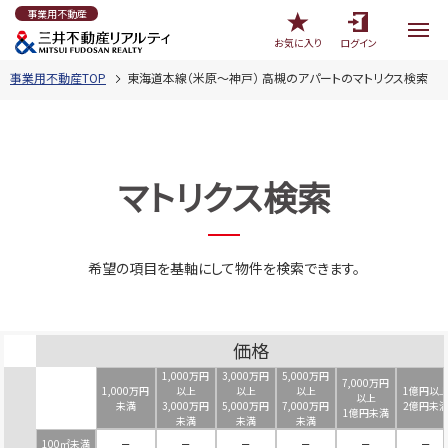
事業用不動産
お気に入り
ログイン
事業用不動産TOP
東海道本線（米原～神戸） 高槻のアパートのマトリクス検索
マトリクス検索
希望の項目を基軸にして物件を検索できます。
価格
1,000万円
3,000万円
5,000万円
7,000万円
1,000万円
以上
以上
以上
1億円以
以上
未満
3,000万円
5,000万円
7,000万円
2億円未
1億円未満
未満
未満
未満
100㎡未満
－
－
－
－
－
－