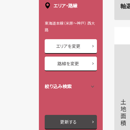
軸
エリア・路線
東海道本線（米原～神戸） 西大
路
エリアを変更
路線を変更
絞り込み検索
土地面積
更新する