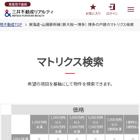
事業用不動産
お気に入り
ログイン
用不動産TOP
東海道・山陽新幹線（新大阪～博多） 博多の戸建のマトリクス検索
マトリクス検索
希望の項目を基軸にして物件を検索できます。
価格
1,000万円
3,000万円
5,000万円
7,000万円
1,000万円
以上
以上
以上
1億円以
以上
未満
3,000万円
5,000万円
7,000万円
2億円未
1億円未満
未満
未満
未満
100㎡未満
－
－
－
－
－
－