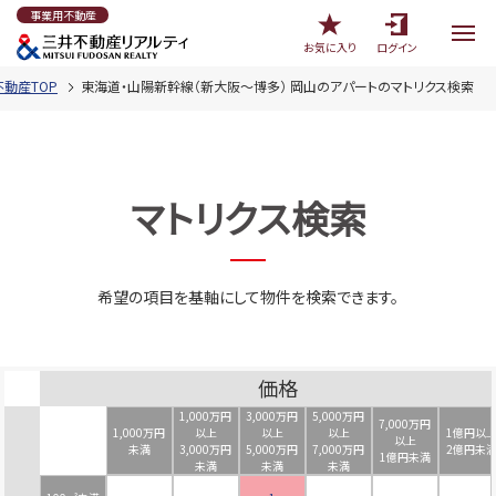
事業用不動産
お気に入り
ログイン
動産TOP
東海道・山陽新幹線（新大阪～博多） 岡山のアパートのマトリクス検索
マトリクス検索
希望の項目を基軸にして物件を検索できます。
価格
1,000万円
3,000万円
5,000万円
7,000万円
1,000万円
以上
以上
以上
1億円以
以上
未満
3,000万円
5,000万円
7,000万円
2億円未
1億円未満
未満
未満
未満