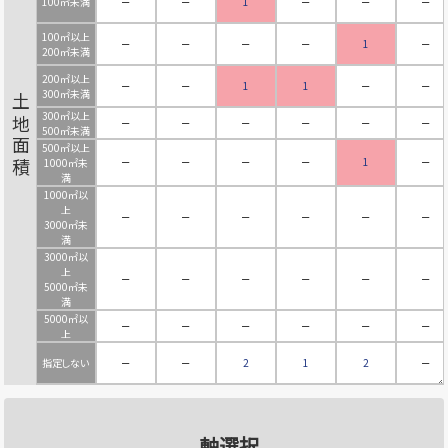
100㎡未満
－
－
1
－
－
－
100㎡以上
－
－
－
－
1
－
200㎡未満
200㎡以上
－
－
1
1
－
－
300㎡未満
土地面積
300㎡以上
－
－
－
－
－
－
500㎡未満
500㎡以上
－
－
－
－
1
－
1000㎡未
満
1000㎡以
上
－
－
－
－
－
－
3000㎡未
満
3000㎡以
上
－
－
－
－
－
－
5000㎡未
満
5000㎡以
－
－
－
－
－
－
上
指定しない
－
－
2
1
2
－
軸選択