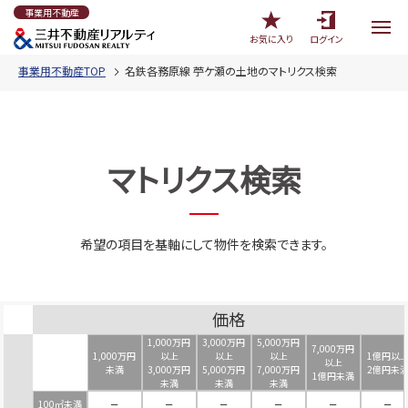
事業用不動産
お気に入り
ログイン
事業用不動産TOP
名鉄各務原線 苧ケ瀬の土地のマトリクス検索
マトリクス検索
希望の項目を基軸にして物件を検索できます。
価格
1,000万円
3,000万円
5,000万円
7,000万円
1,000万円
以上
以上
以上
1億円以
以上
未満
3,000万円
5,000万円
7,000万円
2億円未
1億円未満
未満
未満
未満
100㎡未満
－
－
－
－
－
－