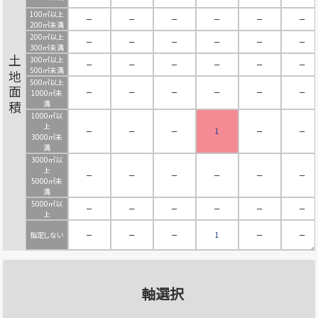
100㎡以上
－
－
－
－
－
－
200㎡未満
200㎡以上
－
－
－
－
－
－
300㎡未満
300㎡以上
土地面積
－
－
－
－
－
－
500㎡未満
500㎡以上
－
－
－
－
－
－
1000㎡未
満
1000㎡以
上
－
－
－
1
－
－
3000㎡未
満
3000㎡以
上
－
－
－
－
－
－
5000㎡未
満
5000㎡以
－
－
－
－
－
－
上
指定しない
－
－
－
1
－
－
軸選択