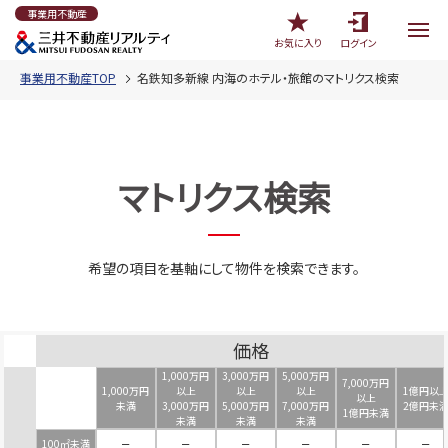
事業用不動産
お気に入り
ログイン
事業用不動産TOP
名鉄知多新線 内海のホテル・旅館のマトリクス検索
マトリクス検索
希望の項目を基軸にして物件を検索できます。
価格
1,000万円
3,000万円
5,000万円
7,000万円
1,000万円
以上
以上
以上
1億円以
以上
未満
3,000万円
5,000万円
7,000万円
2億円未
1億円未満
未満
未満
未満
100㎡未満
－
－
－
－
－
－