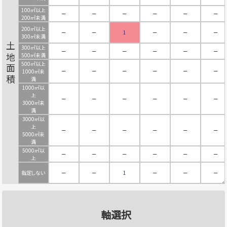
100㎡以上
－
－
－
－
－
－
200㎡未満
200㎡以上
－
－
1
－
－
－
300㎡未満
土地面積
300㎡以上
－
－
－
－
－
－
500㎡未満
500㎡以上
－
－
－
－
－
－
1000㎡未
満
1000㎡以
上
－
－
－
－
－
－
3000㎡未
満
3000㎡以
上
－
－
－
－
－
－
5000㎡未
満
5000㎡以
－
－
－
－
－
－
上
指定しない
－
－
1
－
－
－
軸選択