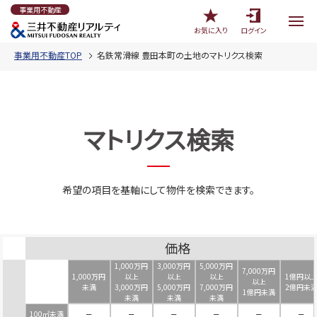
事業用不動産
お気に入り
ログイン
事業用不動産TOP
名鉄常滑線 豊田本町の土地のマトリクス検索
マトリクス検索
希望の項目を基軸にして物件を検索できます。
価格
1,000万円
3,000万円
5,000万円
7,000万円
1,000万円
以上
以上
以上
1億円以
以上
未満
3,000万円
5,000万円
7,000万円
2億円未
1億円未満
未満
未満
未満
100㎡未満
－
－
－
－
－
－