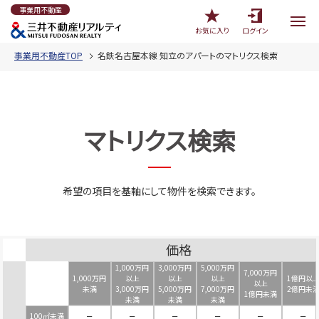
事業用不動産
お気に入り
ログイン
事業用不動産TOP
名鉄名古屋本線 知立のアパートのマトリクス検索
マトリクス検索
希望の項目を基軸にして物件を検索できます。
価格
1,000万円
3,000万円
5,000万円
7,000万円
1,000万円
以上
以上
以上
1億円以
以上
未満
3,000万円
5,000万円
7,000万円
2億円未
1億円未満
未満
未満
未満
100㎡未満
－
－
－
－
－
－