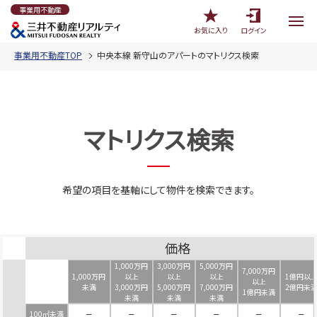
事業用不動産
お気に入り
ログイン
事業用不動産TOP
中央本線 新守山のアパートのマトリクス検索
マトリクス検索
希望の項目を基軸にして物件を検索できます。
価格
1,000万円
3,000万円
5,000万円
7,000万円
1,000万円
以上
以上
以上
1億円以
以上
未満
3,000万円
5,000万円
7,000万円
2億円未
1億円未満
未満
未満
未満
100㎡未満
－
－
－
－
－
－