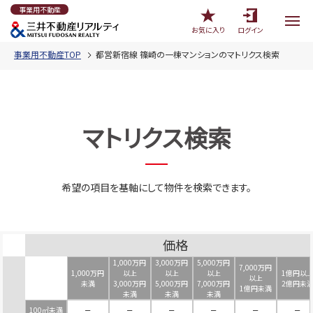
事業用不動産
お気に入り
ログイン
事業用不動産TOP
都営新宿線 篠崎の一棟マンションのマトリクス検索
マトリクス検索
希望の項目を基軸にして物件を検索できます。
価格
1,000万円
3,000万円
5,000万円
7,000万円
1,000万円
以上
以上
以上
1億円以
以上
未満
3,000万円
5,000万円
7,000万円
2億円未
1億円未満
未満
未満
未満
100㎡未満
－
－
－
－
－
－