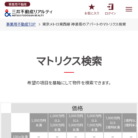
事業用不動産
お気に入り
ログイン
事業用不動産TOP
東京メトロ東西線 神楽坂のアパートのマトリクス検索
マトリクス検索
希望の項目を基軸にして物件を検索できます。
価格
1,000万円
3,000万円
5,000万円
7,000万円
1,000万円
以上
以上
以上
1億円以
以上
未満
3,000万円
5,000万円
7,000万円
2億円未
1億円未満
未満
未満
未満
100㎡未満
－
－
－
－
－
－