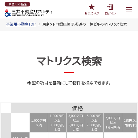
事業用不動産
お気に入り
ログイン
事業用不動産TOP
東京メトロ銀座線 表参道の一棟ビルのマトリクス検索
マトリクス検索
希望の項目を基軸にして物件を検索できます。
価格
1,000万円
3,000万円
5,000万円
7,000万円
1,000万円
以上
以上
以上
1億円以
以上
未満
3,000万円
5,000万円
7,000万円
2億円未
1億円未満
未満
未満
未満