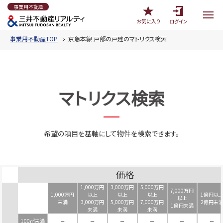
事業用不動産
お気に入り
ログイン
事業用不動産TOP
京急本線 戸部の戸建のマトリクス検索
マトリクス検索
希望の項目を基軸にして物件を検索できます。
価格
1,000万円
3,000万円
5,000万円
7,000万円
1,000万円
以上
以上
以上
1億円以
以上
未満
3,000万円
5,000万円
7,000万円
2億円未
1億円未満
未満
未満
未満
100㎡未満
－
－
－
－
－
－