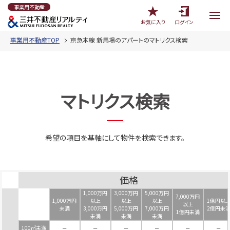
事業用不動産
お気に入り
ログイン
事業用不動産TOP
京急本線 新馬場のアパートのマトリクス検索
マトリクス検索
希望の項目を基軸にして物件を検索できます。
価格
1,000万円
3,000万円
5,000万円
7,000万円
1,000万円
以上
以上
以上
1億円以
以上
未満
3,000万円
5,000万円
7,000万円
2億円未
1億円未満
未満
未満
未満
100㎡未満
－
－
－
－
－
－