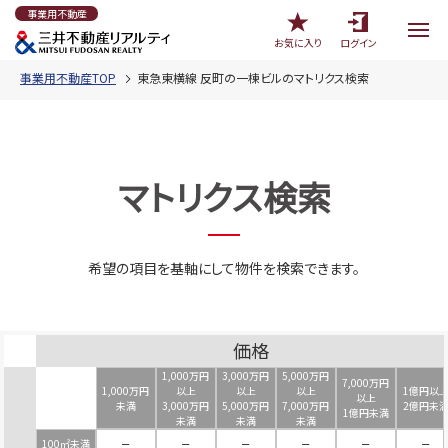
事業用不動産
お気に入り
ログイン
事業用不動産TOP
東急東横線 反町の一棟ビルのマトリクス検索
マトリクス検索
希望の項目を基軸にして物件を検索できます。
価格
1,000万円
3,000万円
5,000万円
7,000万円
1,000万円
以上
以上
以上
1億円以
以上
未満
3,000万円
5,000万円
7,000万円
2億円未
1億円未満
未満
未満
未満
100㎡未満
－
－
－
－
－
－