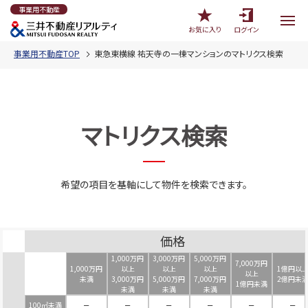
事業用不動産
お気に入り
ログイン
事業用不動産TOP
東急東横線 祐天寺の一棟マンションのマトリクス検索
マトリクス検索
希望の項目を基軸にして物件を検索できます。
価格
1,000万円
3,000万円
5,000万円
7,000万円
1,000万円
以上
以上
以上
1億円以
以上
未満
3,000万円
5,000万円
7,000万円
2億円未
1億円未満
未満
未満
未満
100㎡未満
－
－
－
－
－
－