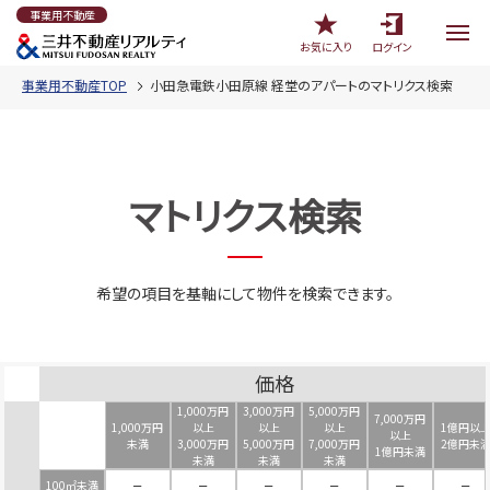
事業用不動産
お気に入り
ログイン
事業用不動産TOP
小田急電鉄小田原線 経堂のアパートのマトリクス検索
マトリクス検索
希望の項目を基軸にして物件を検索できます。
価格
1,000万円
3,000万円
5,000万円
7,000万円
1,000万円
以上
以上
以上
1億円以
以上
未満
3,000万円
5,000万円
7,000万円
2億円未
1億円未満
未満
未満
未満
100㎡未満
－
－
－
－
－
－