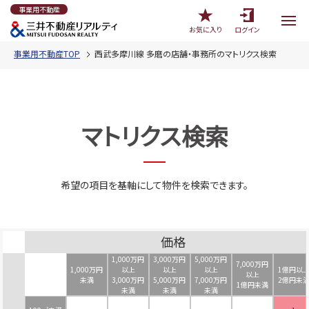
事業用不動産
お気に入り
ログイン
事業用不動産TOP
西武多摩川線 多磨の店舗・事務所のマトリクス検索
マトリクス検索
希望の項目を基軸にして物件を検索できます。
価格
1,000万円
3,000万円
5,000万円
7,000万円
1,000万円
以上
以上
以上
1億円以
以上
未満
3,000万円
5,000万円
7,000万円
2億円未
1億円未満
未満
未満
未満