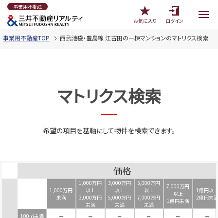
事業用不動産
お気に入り
ログイン
事業用不動産TOP
西武池袋・豊島線 江古田の一棟マンションのマトリクス検索
マトリクス検索
希望の項目を基軸にして物件を検索できます。
価格
1,000万円
3,000万円
5,000万円
7,000万円
1,000万円
以上
以上
以上
1億円以
以上
未満
3,000万円
5,000万円
7,000万円
2億円未
1億円未満
未満
未満
未満
100㎡未満
－
－
－
－
－
－