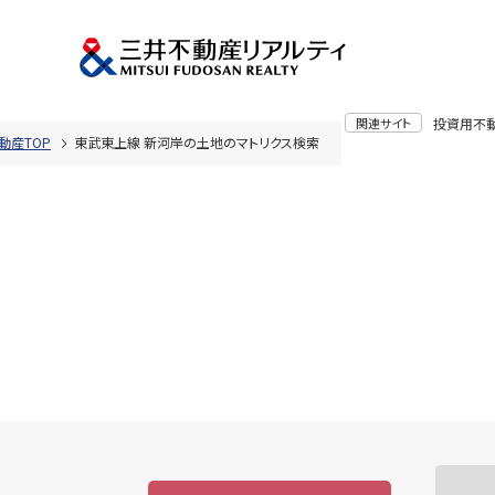
関連サイト
投資用不
動産TOP
東武東上線 新河岸の土地のマトリクス検索