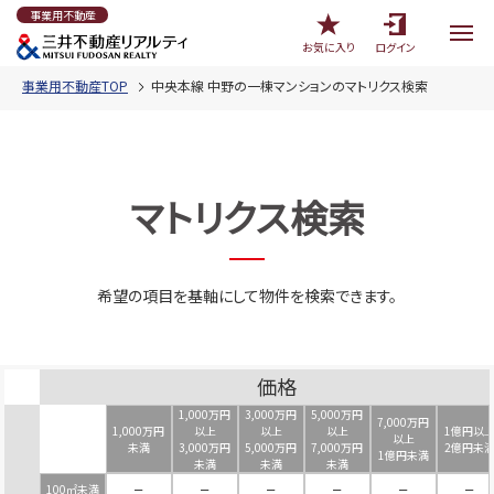
事業用不動産
お気に入り
ログイン
事業用不動産TOP
中央本線 中野の一棟マンションのマトリクス検索
マトリクス検索
希望の項目を基軸にして物件を検索できます。
価格
1,000万円
3,000万円
5,000万円
7,000万円
1,000万円
以上
以上
以上
1億円以
以上
未満
3,000万円
5,000万円
7,000万円
2億円未
1億円未満
未満
未満
未満
100㎡未満
－
－
－
－
－
－