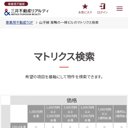
事業用不動産
お気に入り
ログイン
事業用不動産TOP
山手線 巣鴨の一棟ビルのマトリクス検索
マトリクス検索
希望の項目を基軸にして物件を検索できます。
価格
1,000万円
3,000万円
5,000万円
7,000万円
1,000万円
以上
以上
以上
1億円以
以上
未満
3,000万円
5,000万円
7,000万円
2億円未
1億円未満
未満
未満
未満
100㎡未満
－
－
－
－
－
－