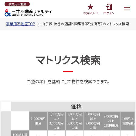
事業用不動産
お気に入り
ログイン
事業用不動産TOP
山手線 渋谷の店舗・事務所（区分所有）のマトリクス検索
マトリクス検索
希望の項目を基軸にして物件を検索できます。
価格
1,000万円
3,000万円
5,000万円
7,000万円
1,000万円
以上
以上
以上
1億円以
以上
未満
3,000万円
5,000万円
7,000万円
2億円未
1億円未満
未満
未満
未満
100㎡未満
－
－
－
－
－
－