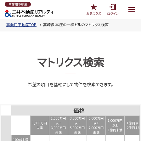
事業用不動産
お気に入り
ログイン
事業用不動産TOP
高崎線 本庄の一棟ビルのマトリクス検索
マトリクス検索
希望の項目を基軸にして物件を検索できます。
価格
1,000万円
3,000万円
5,000万円
7,000万円
1,000万円
以上
以上
以上
1億円以
以上
未満
3,000万円
5,000万円
7,000万円
2億円未
1億円未満
未満
未満
未満
100㎡未満
－
－
－
－
－
－