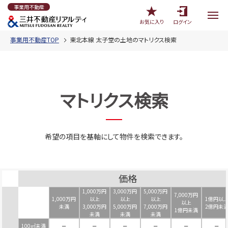
事業用不動産
お気に入り
ログイン
事業用不動産TOP
東北本線 太子堂の土地のマトリクス検索
マトリクス検索
希望の項目を基軸にして物件を検索できます。
価格
1,000万円
3,000万円
5,000万円
7,000万円
1,000万円
以上
以上
以上
1億円以
以上
未満
3,000万円
5,000万円
7,000万円
2億円未
1億円未満
未満
未満
未満
100㎡未満
－
－
－
－
－
－