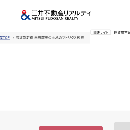
関連サイト
投資用不
産TOP
東北新幹線 白石蔵王の土地のマトリクス検索