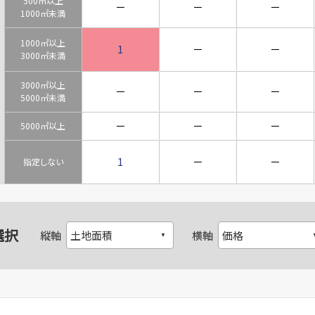
500㎡以上
－
－
－
1000㎡未満
1000㎡以上
1
－
－
3000㎡未満
3000㎡以上
－
－
－
5000㎡未満
－
－
－
5000㎡以上
1
－
－
指定しない
選択
縦軸
横軸