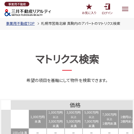
事業用不動産
お気に入り
ログイン
事業用不動産TOP
札幌市営南北線 真駒内のアパートのマトリクス検索
マトリクス検索
希望の項目を基軸にして物件を検索できます。
価格
1,000万円
3,000万円
5,000万円
7,000万円
1,000万円
以上
以上
以上
1億円以
以上
未満
3,000万円
5,000万円
7,000万円
2億円未
1億円未満
未満
未満
未満
100㎡未満
－
－
－
－
－
－