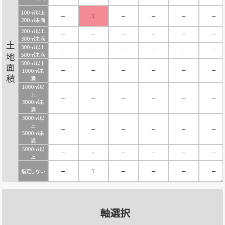
100㎡以上
－
1
－
－
－
－
200㎡未満
200㎡以上
－
－
－
－
－
－
300㎡未満
土地面積
300㎡以上
－
－
－
－
－
－
500㎡未満
500㎡以上
－
－
－
－
－
－
1000㎡未
満
1000㎡以
上
－
－
－
－
－
－
3000㎡未
満
3000㎡以
上
－
－
－
－
－
－
5000㎡未
満
5000㎡以
－
－
－
－
－
－
上
指定しない
－
1
－
－
－
－
軸選択