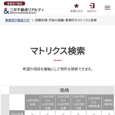
事業用不動産
お気に入り
ログイン
事業用不動産TOP
函館本線 手稲の店舗・事務所のマトリクス検索
マトリクス検索
希望の項目を基軸にして物件を検索できます。
価格
1,000万円
3,000万円
5,000万円
7,000万円
1,000万円
以上
以上
以上
1億円以
以上
未満
3,000万円
5,000万円
7,000万円
2億円未
1億円未満
未満
未満
未満
100㎡未満
－
－
－
－
－
－